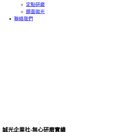
定點研磨
鏡面拋光
聯絡我們
誠光企業社-無心研磨實績