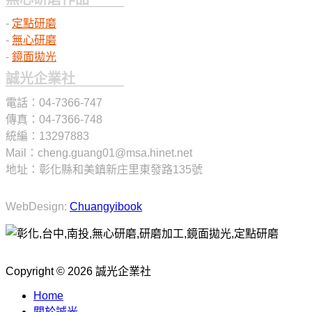
-
定點研磨
-
無心研磨
-
鏡面拋光
服務全省:北部,中部,南部,台中,彰化
誠光企業社
電話：04-7366-747
傳真：04-7366-748
統編：13297883
Mail：cheng.guang01@msa.hinet.net
地址：彰化縣和美鎮新庄里東發路135號
WebDesign:
Chuangyibook
Copyright © 2026 誠光企業社
Home
關於誠光